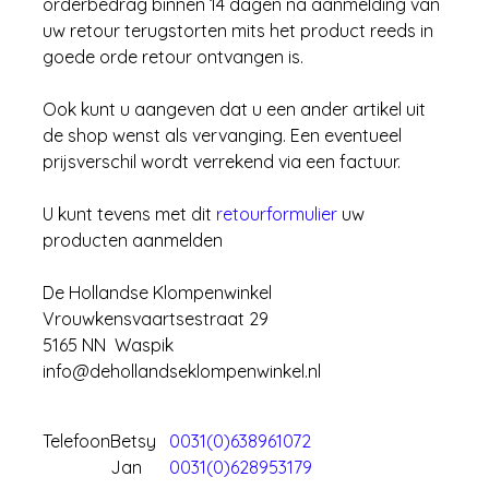
orderbedrag binnen 14 dagen na aanmelding van
uw retour terugstorten mits het product reeds in
goede orde retour ontvangen is.
Ook kunt u aangeven dat u een ander artikel uit
de shop wenst als vervanging. Een eventueel
prijsverschil wordt verrekend via een factuur.
U kunt tevens met dit
retourformulier
uw
producten aanmelden
De Hollandse Klompenwinkel
Vrouwkensvaartsestraat 29
5165 NN Waspik
info@dehollandseklompenwinkel.nl
Telefoon
Betsy
0031(0)638961072
Jan
0031(0)628953179