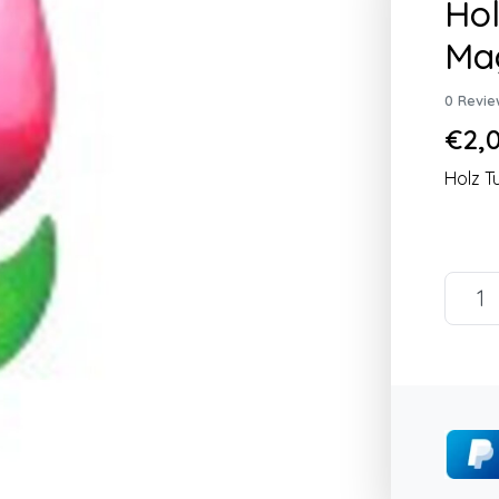
Hol
Ma
0 Revie
€2,0
Holz T