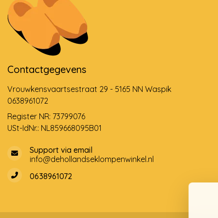
Contactgegevens
Vrouwkensvaartsestraat 29 - 5165 NN Waspik
0638961072
Register NR: 73799076
USt-IdNr.: NL859668095B01
Support via email
info@dehollandseklompenwinkel.nl
0638961072