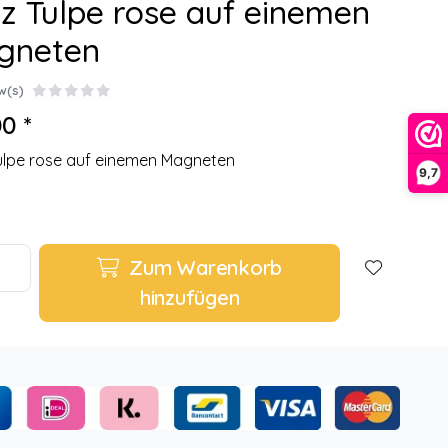
z Tulpe rose auf einemen
gneten
w(s)
0 *
ulpe rose auf einemen Magneten
9,7
Zum Warenkorb
hinzufügen