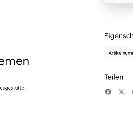
Eigensc
Artikelnum
inemen
Teilen
ausgestattet