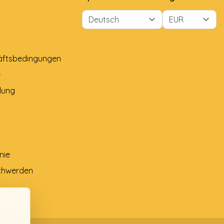
äftsbedingungen
e
lung
nie
chwerden