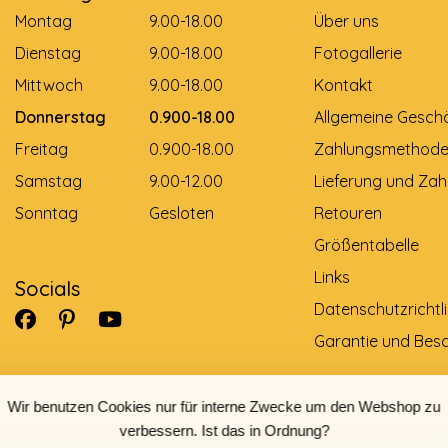
Montag
9.00-18.00
Über uns
Dienstag
9.00-18.00
Fotogallerie
Mittwoch
9.00-18.00
Kontakt
Donnerstag
0.900-18.00
Allgemeine Gesch
Freitag
0.900-18.00
Zahlungsmethod
Samstag
9.00-12.00
Lieferung und Zah
Sonntag
Gesloten
Retouren
Größentabelle
Links
Socials
Datenschutzrichtli
Garantie und Bes
Wir benutzen Cookies nur für interne Zwecke um den Webshop zu
verbessern. Ist das in Ordnung?