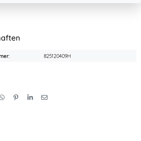
haften
mer:
825120409H