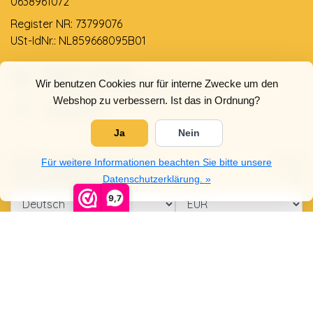
0638961072
Register NR: 73799076
USt-IdNr.: NL859668095B01
Support via email
Wir benutzen Cookies nur für interne Zwecke um den
info@dehollandseklompenwinkel.nl
Webshop zu verbessern. Ist das in Ordnung?
0638961072
Ja
Nein
Öffnungszeiten
Socials
Für weitere Informationen beachten Sie bitte unsere
Kundendienst
Datenschutzerklärung. »
9,7
© Copyright 2026 Der Holländische Holzschuhe Laden