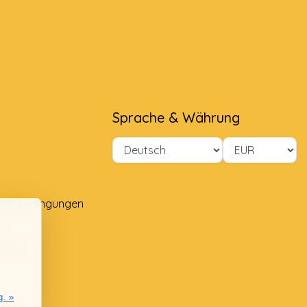
Sprache & Währung
äftsbedingungen
e
lung
g. »