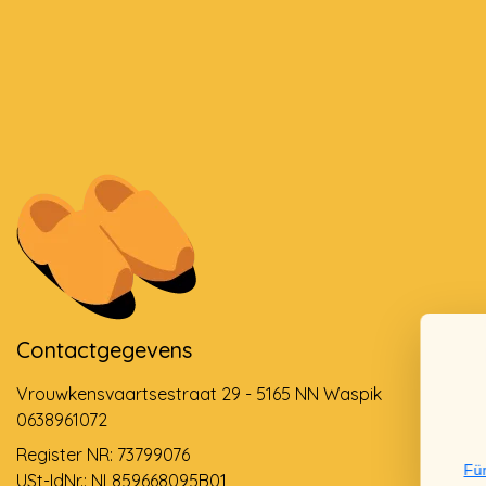
Contactgegevens
Vrouwkensvaartsestraat 29 - 5165 NN Waspik
0638961072
Register NR: 73799076
Für
USt-IdNr.: NL859668095B01