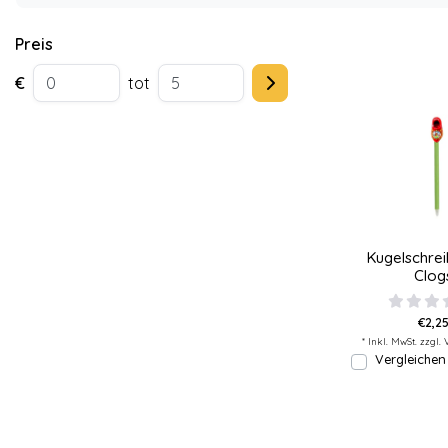
Preis
€
tot
Kugelschrei
Clog
€2,25
* Inkl. MwSt. zzgl.
Vergleichen