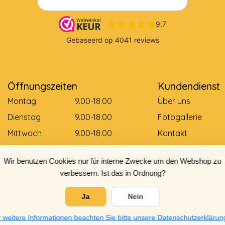
Öffnungszeiten
Kundendienst
Montag
9.00-18.00
Über uns
Dienstag
9.00-18.00
Fotogallerie
Mittwoch
9.00-18.00
Kontakt
Donnerstag
0.900-18.00
Allgemeine Gesch
Wir benutzen Cookies nur für interne Zwecke um den Webshop zu
Freitag
0.900-18.00
Zahlungsmethod
verbessern. Ist das in Ordnung?
Samstag
9.00-12.00
Lieferung und Zah
Sonntag
Gesloten
Retouren
Ja
Nein
Größentabelle
 weitere Informationen beachten Sie bitte unsere Datenschutzerklärun