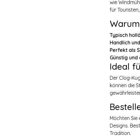
wie Windmühl
für Touriste
Warum 
Typisch holl
Handlich und
Perfekt als 
Günstig und o
Ideal f
Der Clog-Kug
können die St
gewährleiste
Bestell
Möchten Sie 
Designs. Bes
Tradition.