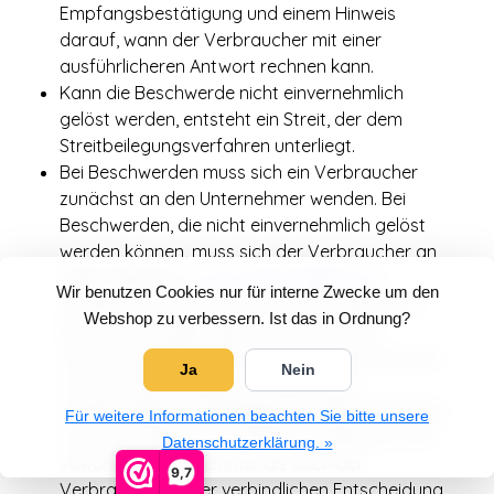
Empfangsbestätigung und einem Hinweis
darauf, wann der Verbraucher mit einer
ausführlicheren Antwort rechnen kann.
Kann die Beschwerde nicht einvernehmlich
gelöst werden, entsteht ein Streit, der dem
Streitbeilegungsverfahren unterliegt.
Bei Beschwerden muss sich ein Verbraucher
zunächst an den Unternehmer wenden. Bei
Beschwerden, die nicht einvernehmlich gelöst
werden können, muss sich der Verbraucher an
WebwinkelKeur (
www.webwinkelkeur.nl
)
Wir benutzen Cookies nur für interne Zwecke um den
wenden, das kostenlos vermittelt. Sollte noch
Webshop zu verbessern. Ist das in Ordnung?
keine Lösung gefunden werden, hat der
Verbraucher die Möglichkeit, seine Beschwerde
Ja
Nein
von der WebwinkelKeur eingesetzten
unabhängigen Streitbeilegungsstelle bearbeiten
Für weitere Informationen beachten Sie bitte unsere
zu lassen, deren Entscheidung bindend ist und
Datenschutzerklärung. »
sowohl der Unternehmer als auch der
9,7
Verbraucher dieser verbindlichen Entscheidung