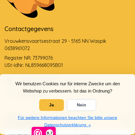
Contactgegevens
Vrouwkensvaartsestraat 29 - 5165 NN Waspik
0638961072
Register NR: 73799076
USt-IdNr.: NL859668095B01
Support via email
Wir benutzen Cookies nur für interne Zwecke um den
info@dehollandseklompenwinkel.nl
Webshop zu verbessern. Ist das in Ordnung?
0638961072
Ja
Nein
Öffnungszeiten
Socials
Für weitere Informationen beachten Sie bitte unsere
Kundendienst
Datenschutzerklärung. »
9,7