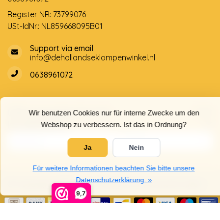
Register NR: 73799076
USt-IdNr.: NL859668095B01
Support via email
info@dehollandseklompenwinkel.nl
0638961072
Öffnungszeiten
Socials
Wir benutzen Cookies nur für interne Zwecke um den
Kundendienst
Webshop zu verbessern. Ist das in Ordnung?
Ja
Nein
Für weitere Informationen beachten Sie bitte unsere
Datenschutzerklärung. »
© Copyright 2026 Der Holländische Holzschuhe Laden
9,7