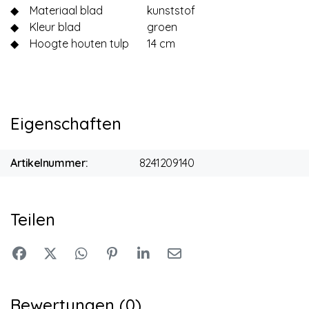
◆
Materiaal blad
kunststof
◆
Kleur blad
groen
◆
Hoogte houten tulp
14 cm
Eigenschaften
Artikelnummer:
8241209140
Teilen
Bewertungen (0)