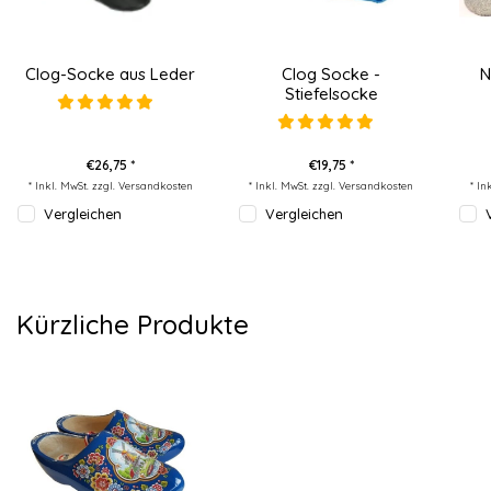
Clog-Socke aus Leder
Clog Socke -
N
Stiefelsocke
€26,75 *
€19,75 *
* Inkl. MwSt. zzgl.
Versandkosten
* Inkl. MwSt. zzgl.
Versandkosten
* In
Vergleichen
Vergleichen
Kürzliche Produkte