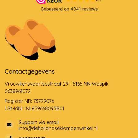
Contactgegevens
Vrouwkensvaartsestraat 29 - 5165 NN Waspik
0638961072
Register NR: 73799076
USt-IdNr.: NL859668095B01
Support via email
info@dehollandseklompenwinkel.nl