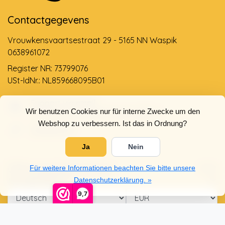
Contactgegevens
Vrouwkensvaartsestraat 29 - 5165 NN Waspik
0638961072
Register NR: 73799076
USt-IdNr.: NL859668095B01
Support via email
Wir benutzen Cookies nur für interne Zwecke um den
info@dehollandseklompenwinkel.nl
Webshop zu verbessern. Ist das in Ordnung?
0638961072
Ja
Nein
Öffnungszeiten
Socials
Für weitere Informationen beachten Sie bitte unsere
Kundendienst
Datenschutzerklärung. »
9,7