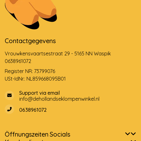
Contactgegevens
Vrouwkensvaartsestraat 29 - 5165 NN Waspik
0638961072
Register NR: 73799076
USt-IdNr.: NL859668095B01
Support via email
info@dehollandseklompenwinkel.nl
0638961072
Öffnungszeiten
Socials