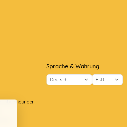
Sprache & Währung
äftsbedingungen
e
lung