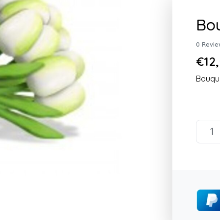
Bou
0 Revie
€12,
Bouque