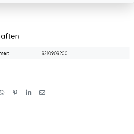
haften
mer:
8210908200