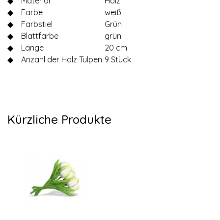
◆
Material
Holz
◆
Farbe
weiß
◆
Farbstiel
Grün
◆
Blattfarbe
grün
◆
Länge
20 cm
◆
Anzahl der Holz Tulpen
9 Stück
Kürzliche Produkte