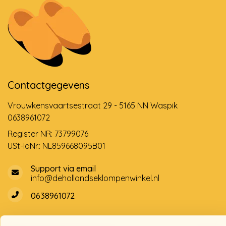
Contactgegevens
Vrouwkensvaartsestraat 29 - 5165 NN Waspik
0638961072
Register NR: 73799076
USt-IdNr.: NL859668095B01
Support via email
info@dehollandseklompenwinkel.nl
0638961072