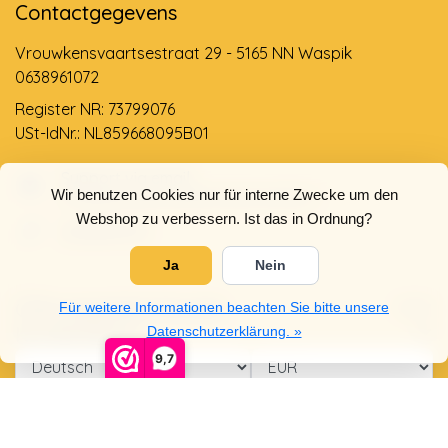
Contactgegevens
Vrouwkensvaartsestraat 29 - 5165 NN Waspik
0638961072
Register NR: 73799076
USt-IdNr.: NL859668095B01
Support via email
Wir benutzen Cookies nur für interne Zwecke um den
info@dehollandseklompenwinkel.nl
Webshop zu verbessern. Ist das in Ordnung?
0638961072
Ja
Nein
Öffnungszeiten
Socials
Für weitere Informationen beachten Sie bitte unsere
Kundendienst
Datenschutzerklärung. »
9,7