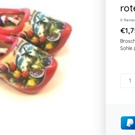
rot
0 Revie
€1,7
Brosch
Sohle 