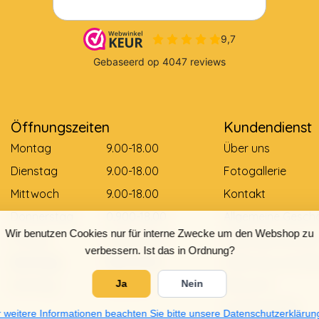
Öffnungszeiten
Kundendienst
Montag
9.00-18.00
Über uns
Dienstag
9.00-18.00
Fotogallerie
Mittwoch
9.00-18.00
Kontakt
Donnerstag
0.900-18.00
Allgemeine Gesch
Wir benutzen Cookies nur für interne Zwecke um den Webshop zu
Freitag
0.900-18.00
Zahlungsmethod
verbessern. Ist das in Ordnung?
Samstag
9.00-12.00
Lieferung und Zah
Sonntag
Gesloten
Retouren
Ja
Nein
Größentabelle
 weitere Informationen beachten Sie bitte unsere Datenschutzerklärun