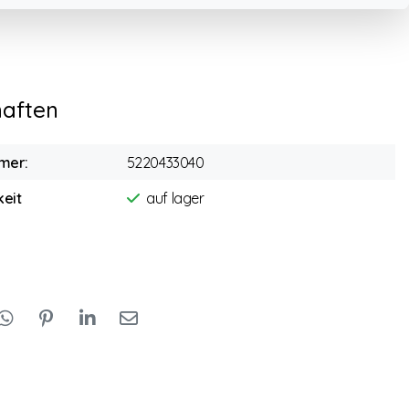
haften
mer:
5220433040
eit
auf lager