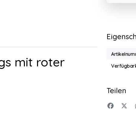
Eigensc
Artikelnum
s mit roter
Verfügbark
Teilen