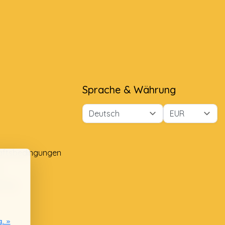
Sprache & Währung
äftsbedingungen
e
lung
g. »