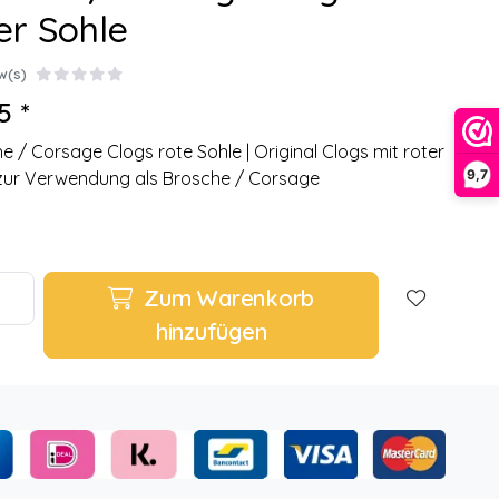
er Sohle
w(s)
5 *
e / Corsage Clogs rote Sohle | Original Clogs mit roter
9,7
zur Verwendung als Brosche / Corsage
Zum Warenkorb
hinzufügen