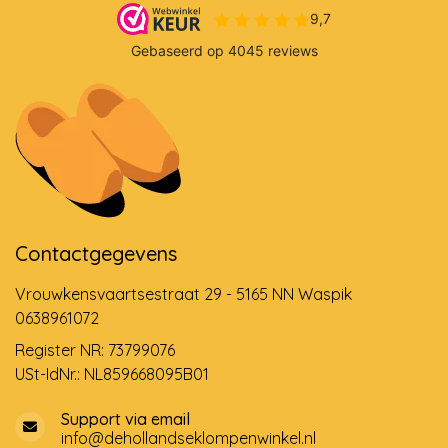
Contactgegevens
Vrouwkensvaartsestraat 29 - 5165 NN Waspik
0638961072
Register NR: 73799076
USt-IdNr.: NL859668095B01
Support via email
info@dehollandseklompenwinkel.nl