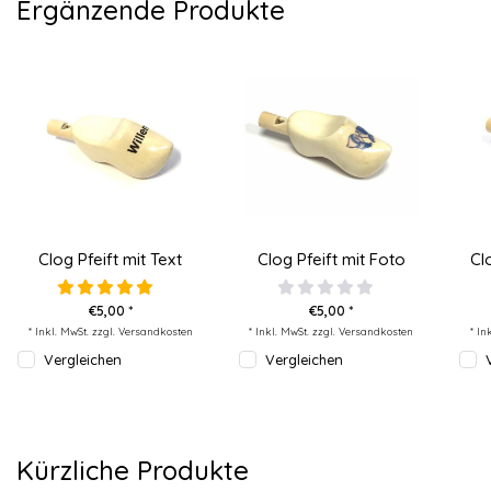
Ergänzende Produkte
Clog Pfeift mit Text
Clog Pfeift mit Foto
Cl
€5,00 *
€5,00 *
* Inkl. MwSt. zzgl.
Versandkosten
* Inkl. MwSt. zzgl.
Versandkosten
* In
Vergleichen
Vergleichen
Kürzliche Produkte