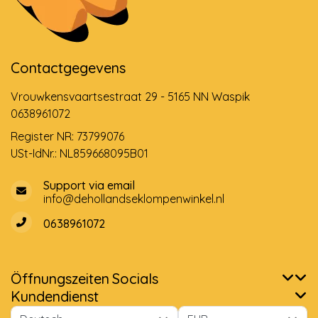
Contactgegevens
Vrouwkensvaartsestraat 29 - 5165 NN Waspik
0638961072
Register NR: 73799076
USt-IdNr.: NL859668095B01
Support via email
info@dehollandseklompenwinkel.nl
0638961072
Öffnungszeiten
Socials
Kundendienst
Wir benutzen Cookies nur für interne Zwecke um den