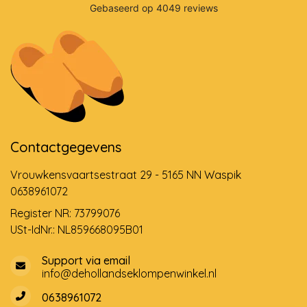
Contactgegevens
Vrouwkensvaartsestraat 29 - 5165 NN Waspik
0638961072
Register NR: 73799076
USt-IdNr.: NL859668095B01
Support via email
info@dehollandseklompenwinkel.nl
0638961072