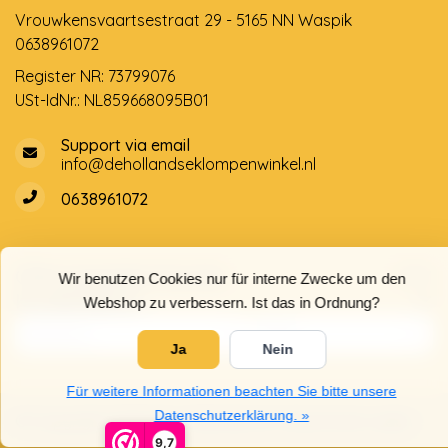
Vrouwkensvaartsestraat 29 - 5165 NN Waspik
0638961072
Register NR: 73799076
USt-IdNr.: NL859668095B01
Support via email
info@dehollandseklompenwinkel.nl
0638961072
Öffnungszeiten
Socials
Wir benutzen Cookies nur für interne Zwecke um den
Kundendienst
Webshop zu verbessern. Ist das in Ordnung?
Ja
Nein
Für weitere Informationen beachten Sie bitte unsere
Datenschutzerklärung. »
© Copyright 2026 Der Holländische Holzschuhe Laden
9,7