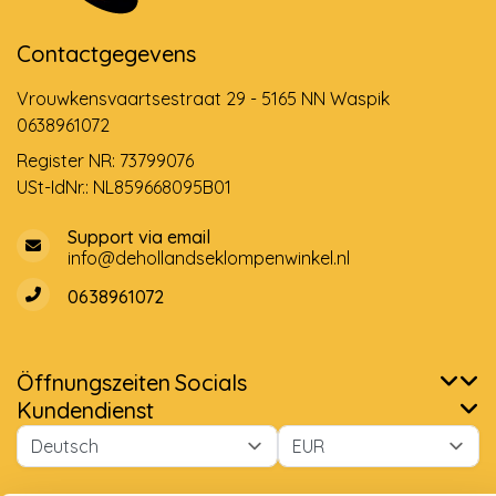
Contactgegevens
Vrouwkensvaartsestraat 29 - 5165 NN Waspik
0638961072
Register NR: 73799076
USt-IdNr.: NL859668095B01
Support via email
info@dehollandseklompenwinkel.nl
0638961072
Öffnungszeiten
Socials
Wir benutzen Cookies nur für interne Zwecke um den
Kundendienst
Webshop zu verbessern. Ist das in Ordnung?
Ja
Nein