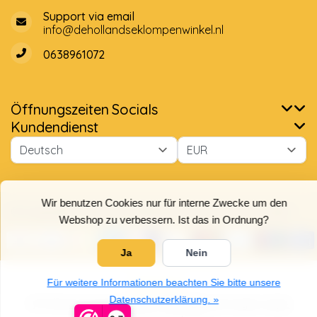
Support via email
info@dehollandseklompenwinkel.nl
0638961072
Öffnungszeiten
Socials
Wir benutzen Cookies nur für interne Zwecke um den
Kundendienst
Webshop zu verbessern. Ist das in Ordnung?
Ja
Nein
Für weitere Informationen beachten Sie bitte unsere
Datenschutzerklärung. »
© Copyright 2026 Der Holländische Holzschuhe Laden
9,7
5
/
5
Sterne, basierend auf
4025
Bewertungen.
4025