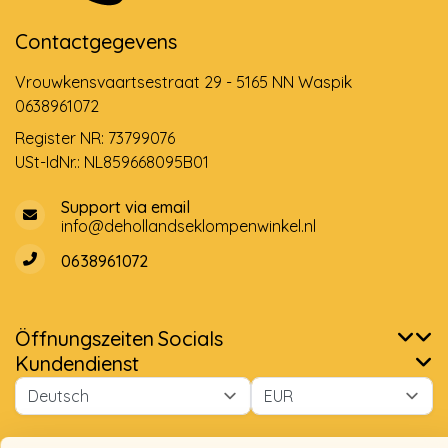
Contactgegevens
Vrouwkensvaartsestraat 29 - 5165 NN Waspik
0638961072
Register NR: 73799076
USt-IdNr.: NL859668095B01
Support via email
info@dehollandseklompenwinkel.nl
0638961072
Öffnungszeiten
Socials
Wir benutzen Cookies nur für interne Zwecke um den
Kundendienst
Webshop zu verbessern. Ist das in Ordnung?
Ja
Nein