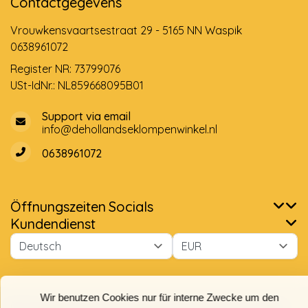
Contactgegevens
Vrouwkensvaartsestraat 29 - 5165 NN Waspik
0638961072
Register NR: 73799076
USt-IdNr.: NL859668095B01
Support via email
info@dehollandseklompenwinkel.nl
0638961072
Öffnungszeiten
Socials
Kundendienst
Wir benutzen Cookies nur für interne Zwecke um den
Webshop zu verbessern. Ist das in Ordnung?
Ja
Nein
© Copyright 2026 Der Holländische Holzschuhe Laden