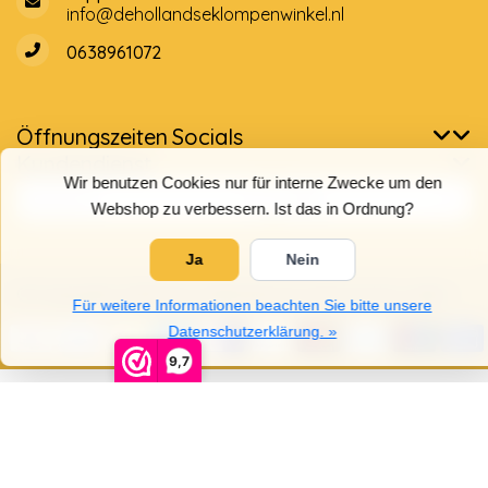
info@dehollandseklompenwinkel.nl
0638961072
Öffnungszeiten
Socials
Kundendienst
Wir benutzen Cookies nur für interne Zwecke um den
Webshop zu verbessern. Ist das in Ordnung?
Ja
Nein
© Copyright 2026 Der Holländische Holzschuhe Laden
Für weitere Informationen beachten Sie bitte unsere
Datenschutzerklärung. »
9,7
5
/
5
Sterne, basierend auf
4025
Bewertungen.
4025
Bewertungen lesen