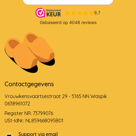
Contactgegevens
Vrouwkensvaartsestraat 29 - 5165 NN Waspik
0638961072
Register NR: 73799076
USt-IdNr.: NL859668095B01
Support via email