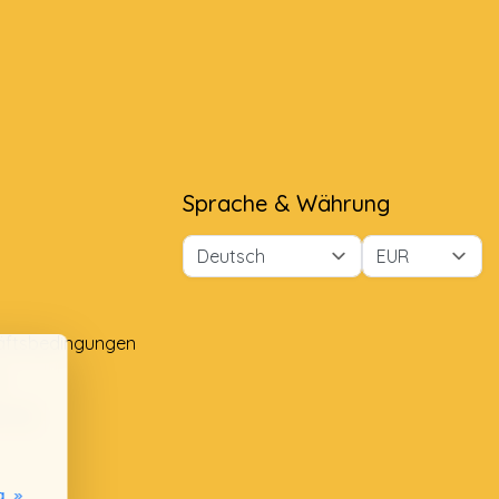
Sprache & Währung
äftsbedingungen
e
lung
g. »