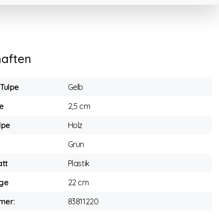
haften
 Tulpe
Gelb
e
2,5 cm
lpe
Holz
Grün
att
Plastik
ge
22 cm
mer:
83811220