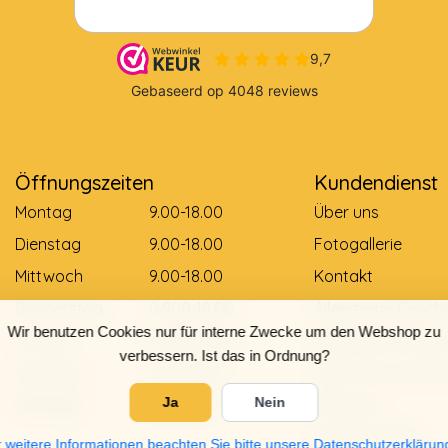
Öffnungszeiten
Kundendienst
Montag
9.00-18.00
Über uns
Dienstag
9.00-18.00
Fotogallerie
Mittwoch
9.00-18.00
Kontakt
Donnerstag
0.900-18.00
Allgemeine Gesch
Wir benutzen Cookies nur für interne Zwecke um den Webshop zu
Freitag
0.900-18.00
Zahlungsmethod
verbessern. Ist das in Ordnung?
Samstag
9.00-12.00
Lieferung und Zah
Sonntag
Gesloten
Retouren
Ja
Nein
Größentabelle
 weitere Informationen beachten Sie bitte unsere Datenschutzerklärun