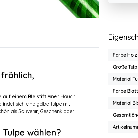
Eigensc
Farbe Holz
Große Tulp
fröhlich,
Material Tu
Farbe Blatt
 auf einem Bleistift
einen Hauch
Material Bl
indet sich eine gelbe Tulpe mit
chön als Souvenir, Geschenk oder
Gesamtlän
Artikelnum
r Tulpe wählen?