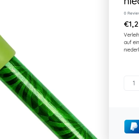
nie
0 Revie
€1,2
Verleih
auf ei
nieder