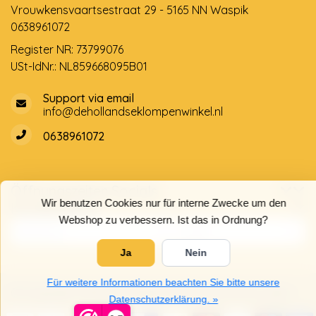
Vrouwkensvaartsestraat 29 - 5165 NN Waspik
0638961072
Register NR: 73799076
USt-IdNr.: NL859668095B01
Support via email
info@dehollandseklompenwinkel.nl
0638961072
Öffnungszeiten
Socials
Wir benutzen Cookies nur für interne Zwecke um den
Kundendienst
Webshop zu verbessern. Ist das in Ordnung?
Ja
Nein
Für weitere Informationen beachten Sie bitte unsere
© Copyright 2026 Der Holländische Holzschuhe Laden
Datenschutzerklärung. »