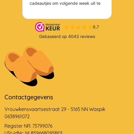
Contactgegevens
Vrouwkensvaartsestraat 29 - 5165 NN Waspik
0638961072
Register NR: 73799076
USt-IdNr.: NL859668095B01