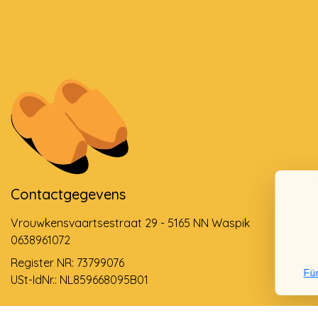
Contactgegevens
Vrouwkensvaartsestraat 29 - 5165 NN Waspik
0638961072
Register NR: 73799076
Für
USt-IdNr.: NL859668095B01
Support via email