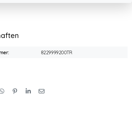
haften
mer:
8229999200TR