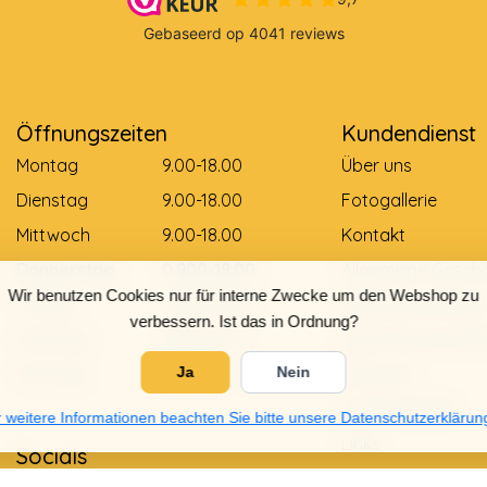
Öffnungszeiten
Kundendienst
Montag
9.00-18.00
Über uns
Dienstag
9.00-18.00
Fotogallerie
Mittwoch
9.00-18.00
Kontakt
Donnerstag
0.900-18.00
Allgemeine Gesch
Wir benutzen Cookies nur für interne Zwecke um den Webshop zu
Freitag
0.900-18.00
Zahlungsmethod
verbessern. Ist das in Ordnung?
Samstag
9.00-12.00
Lieferung und Zah
Sonntag
Gesloten
Retouren
Ja
Nein
Größentabelle
 weitere Informationen beachten Sie bitte unsere Datenschutzerklärun
Links
Socials
Datenschutzrichtli