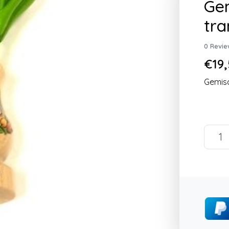
Gem
tra
0 Revie
€19,
Gemisc