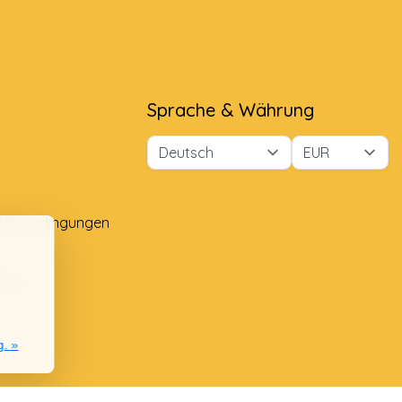
Sprache & Währung
äftsbedingungen
e
lung
g. »
nie