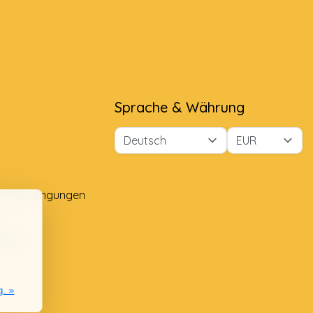
Sprache & Währung
äftsbedingungen
e
lung
g. »