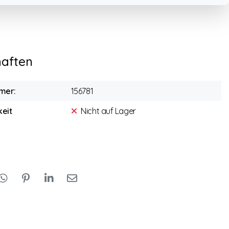
haften
mer:
156781
eit
Nicht auf Lager