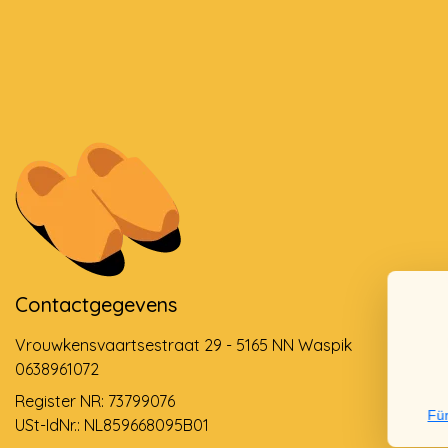
Contactgegevens
Vrouwkensvaartsestraat 29 - 5165 NN Waspik
0638961072
Register NR: 73799076
Für
USt-IdNr.: NL859668095B01