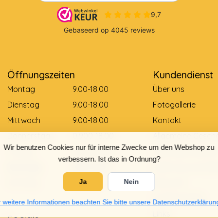
Öffnungszeiten
Kundendienst
Montag
9.00-18.00
Über uns
Dienstag
9.00-18.00
Fotogallerie
Mittwoch
9.00-18.00
Kontakt
Donnerstag
0.900-18.00
Allgemeine Gesch
Wir benutzen Cookies nur für interne Zwecke um den Webshop zu
Freitag
0.900-18.00
Zahlungsmethod
verbessern. Ist das in Ordnung?
Samstag
9.00-12.00
Lieferung und Zah
Sonntag
Gesloten
Retouren
Ja
Nein
Größentabelle
 weitere Informationen beachten Sie bitte unsere Datenschutzerklärun
Links