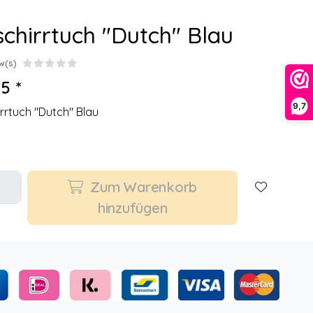
chirrtuch "Dutch" Blau
w(s)
5 *
9,7
rrtuch "Dutch" Blau
Zum Warenkorb
hinzufügen