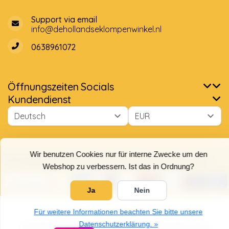
Support via email
info@dehollandseklompenwinkel.nl
0638961072
Öffnungszeiten
Socials
Wir benutzen Cookies nur für interne Zwecke um den
Kundendienst
Webshop zu verbessern. Ist das in Ordnung?
Ja
Nein
Für weitere Informationen beachten Sie bitte unsere
Datenschutzerklärung. »
© Copyright 2026 Der Holländische Holzschuhe Laden
9,7
5
/
5
Sterne, basierend auf
4025
Bewertungen.
4025