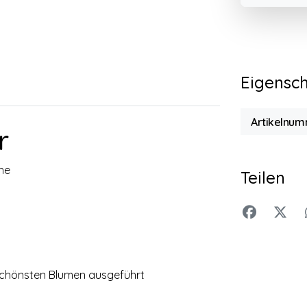
Eigensc
Artikelnum
r
he
Teilen
 schönsten Blumen ausgeführt