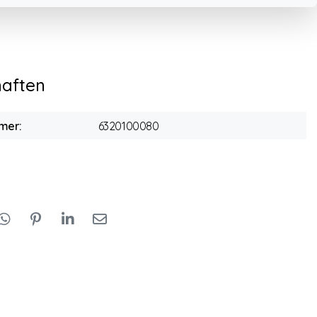
haften
mer:
6320100080