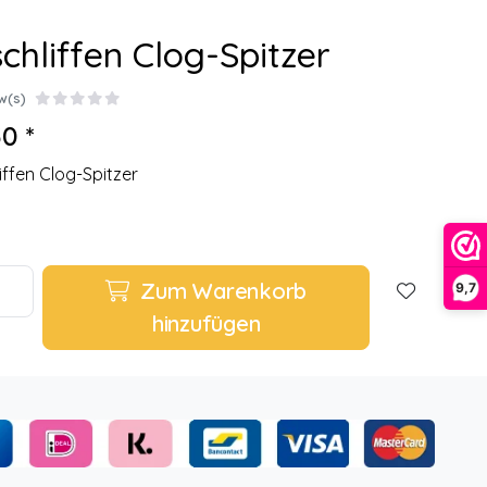
chliffen Clog-Spitzer
w(s)
0 *
iffen Clog-Spitzer
Zum Warenkorb
9,7
hinzufügen