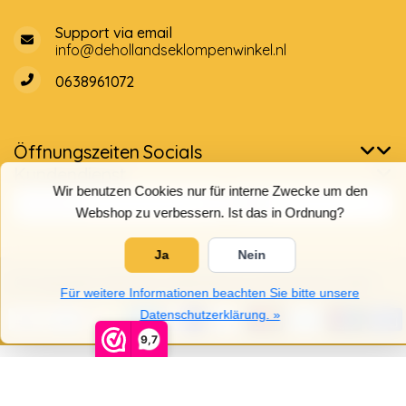
Support via email
info@dehollandseklompenwinkel.nl
0638961072
Öffnungszeiten
Socials
Kundendienst
Wir benutzen Cookies nur für interne Zwecke um den
Webshop zu verbessern. Ist das in Ordnung?
Ja
Nein
© Copyright 2026 Der Holländische Holzschuhe Laden
Für weitere Informationen beachten Sie bitte unsere
Datenschutzerklärung. »
9,7
5
/
5
Sterne, basierend auf
4025
Bewertungen.
4025