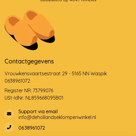
Contactgegevens
Vrouwkensvaartsestraat 29 - 5165 NN Waspik
0638961072
Register NR: 73799076
USt-IdNr.: NL859668095B01
Support via email
info@dehollandseklompenwinkel.nl
0638961072