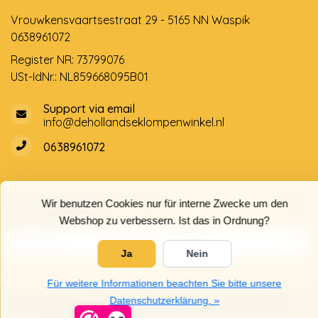
Vrouwkensvaartsestraat 29 - 5165 NN Waspik
0638961072
Register NR: 73799076
USt-IdNr.: NL859668095B01
Support via email
info@dehollandseklompenwinkel.nl
0638961072
Öffnungszeiten
Socials
Wir benutzen Cookies nur für interne Zwecke um den
Kundendienst
Webshop zu verbessern. Ist das in Ordnung?
Ja
Nein
Für weitere Informationen beachten Sie bitte unsere
Datenschutzerklärung. »
© Copyright 2026 Der Holländische Holzschuhe Laden