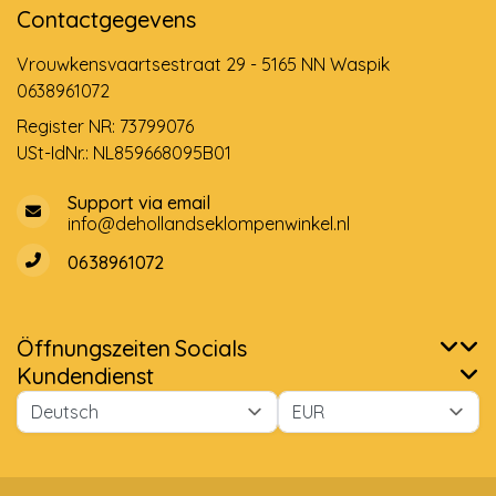
Contactgegevens
Vrouwkensvaartsestraat 29 - 5165 NN Waspik
0638961072
Register NR: 73799076
USt-IdNr.: NL859668095B01
Support via email
info@dehollandseklompenwinkel.nl
0638961072
Öffnungszeiten
Socials
Kundendienst