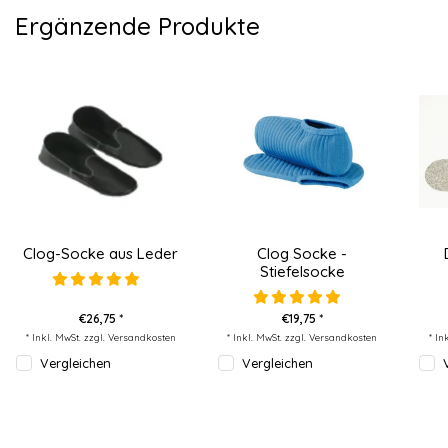
Ergänzende Produkte
Clog-Socke aus Leder
Clog Socke -
Stiefelsocke
€26,75 *
€19,75 *
* Inkl. MwSt. zzgl.
Versandkosten
* Inkl. MwSt. zzgl.
Versandkosten
* In
Vergleichen
Vergleichen