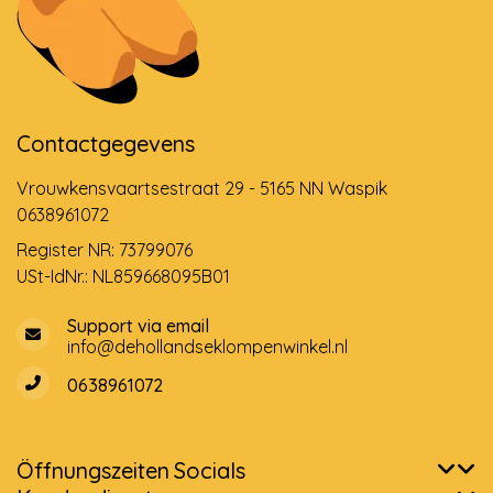
Contactgegevens
Vrouwkensvaartsestraat 29 - 5165 NN Waspik
0638961072
Register NR: 73799076
USt-IdNr.: NL859668095B01
Support via email
info@dehollandseklompenwinkel.nl
0638961072
Öffnungszeiten
Socials