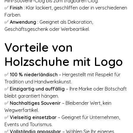
Mini-Souvenir-Clog bis zum tragbaren Clog.
✅
Finish
: Klar lackiert, geschliffen oder in verschiedenen
Farben.
✅
Anwendung
: Geeignet als Dekoration,
Geschäftsgeschenk oder Werbeartikel.
Vorteile von
Holzschuhe mit Logo
✅
100 % niederländisch
– Hergestellt mit Respekt für
Tradition und Handwerkskunst.
✅
Einzigartig und auffällig
– Ihre Marke oder Botschaft
bleibt garantiert hängen.
✅
Nachhaltiges Souvenir
– Bleibender Wert, kein
Wegwerfartikel.
✅
Vielseitig einsetzbar
– Geeignet für Unternehmen,
Events und Tourismus.
✅
Vollständig anpassbar
– Wählen Sie Ihr eigenes