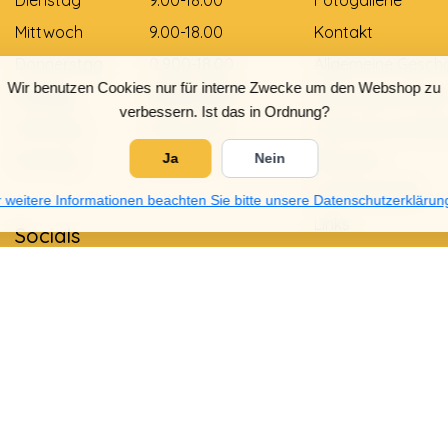
Dienstag
9.00-18.00
Fotogallerie
Mittwoch
9.00-18.00
Kontakt
Donnerstag
0.900-18.00
Allgemeine Gesch
Wir benutzen Cookies nur für interne Zwecke um den Webshop zu
Freitag
0.900-18.00
Zahlungsmethod
verbessern. Ist das in Ordnung?
Samstag
9.00-12.00
Lieferung und Zah
Ja
Nein
Sonntag
Gesloten
Retouren
Größentabelle
 weitere Informationen beachten Sie bitte unsere Datenschutzerklärun
Links
Socials
Datenschutzrichtli
Garantie und Bes