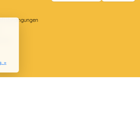
äftsbedingungen
e
lung
g. »
nie
chwerden