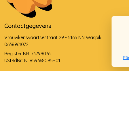
Contactgegevens
Vrouwkensvaartsestraat 29 - 5165 NN Waspik
0638961072
Register NR: 73799076
Für
USt-IdNr.: NL859668095B01
Support via email
info@dehollandseklompenwinkel.nl
0638961072
© Copyright 2026 Der Holländische Holzschuhe Laden