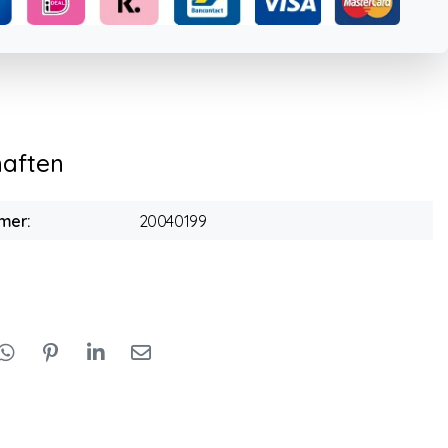
haften
mer:
20040199