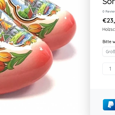
Soh
0 Revie
€23,
Holzsc
Bitte 