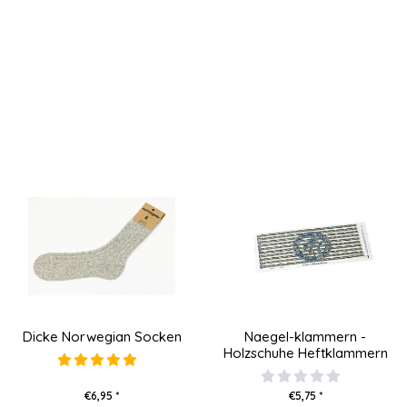
Dicke Norwegian Socken
Naegel-klammern -
Holzschuhe Heftklammern
€6,95 *
€5,75 *