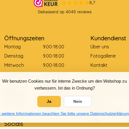
Öffnungszeiten
Kundendienst
Montag
9.00-18.00
Über uns
Dienstag
9.00-18.00
Fotogallerie
Mittwoch
9.00-18.00
Kontakt
Donnerstag
0.900-18.00
Allgemeine Gesch
Wir benutzen Cookies nur für interne Zwecke um den Webshop zu
Freitag
0.900-18.00
Zahlungsmethod
verbessern. Ist das in Ordnung?
Samstag
9.00-12.00
Lieferung und Zah
Sonntag
Gesloten
Ja
Nein
Retouren
Größentabelle
 weitere Informationen beachten Sie bitte unsere Datenschutzerklärun
Links
Socials