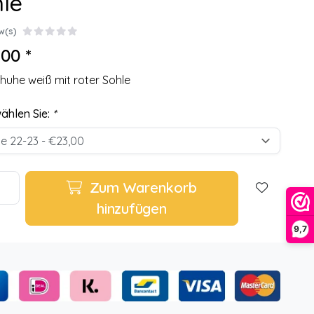
le
w(s)
00 *
huhe weiß mit roter Sohle
wählen Sie:
*
Zum Warenkorb
hinzufügen
9,7