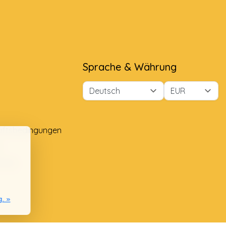
Sprache & Währung
äftsbedingungen
e
lung
g. »