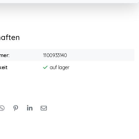
haften
mer:
1100933140
eit
auf lager