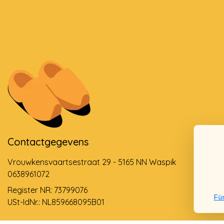
Contactgegevens
Vrouwkensvaartsestraat 29 - 5165 NN Waspik
0638961072
Register NR: 73799076
Für
USt-IdNr.: NL859668095B01