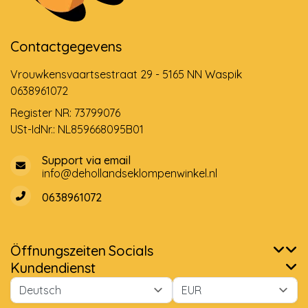
Contactgegevens
Vrouwkensvaartsestraat 29 - 5165 NN Waspik
0638961072
Register NR: 73799076
USt-IdNr.: NL859668095B01
Support via email
info@dehollandseklompenwinkel.nl
0638961072
Öffnungszeiten
Socials
Kundendienst