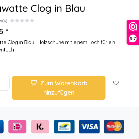
watte Clog in Blau
w(s)
5 *
9,7
te Clog in Blau | Holzschuhe mit einem Loch für ein
entuch
Zum Warenkorb
hinzufügen