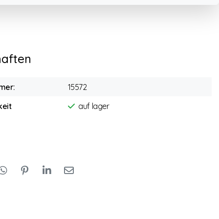
haften
mer:
15572
eit
auf lager