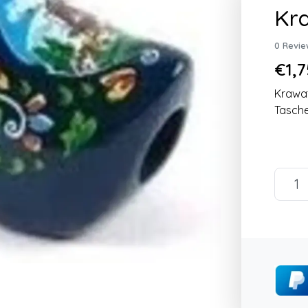
Kra
0 Revie
€1,7
Krawat
Tasch