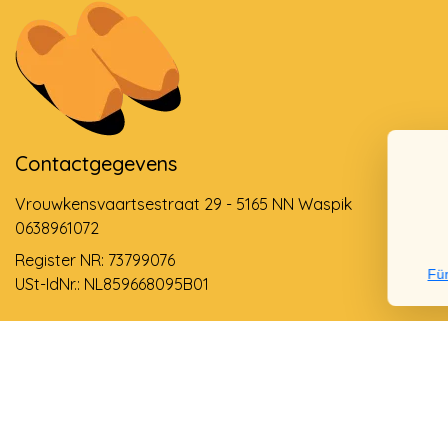
Contactgegevens
Vrouwkensvaartsestraat 29 - 5165 NN Waspik
0638961072
Register NR: 73799076
Für
USt-IdNr.: NL859668095B01
Support via email
info@dehollandseklompenwinkel.nl
0638961072