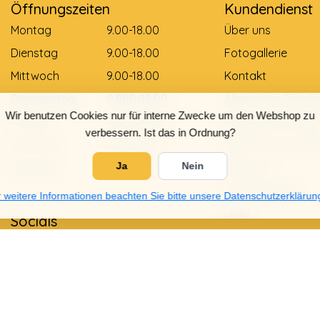
Öffnungszeiten
Kundendienst
Montag
9.00-18.00
Über uns
Dienstag
9.00-18.00
Fotogallerie
Mittwoch
9.00-18.00
Kontakt
Donnerstag
0.900-18.00
Allgemeine Gesch
Wir benutzen Cookies nur für interne Zwecke um den Webshop zu
Freitag
0.900-18.00
Zahlungsmethod
verbessern. Ist das in Ordnung?
Samstag
9.00-12.00
Lieferung und Zah
Sonntag
Gesloten
Retouren
Ja
Nein
Größentabelle
 weitere Informationen beachten Sie bitte unsere Datenschutzerklärun
Links
Socials
Datenschutzrichtli
Garantie und Bes