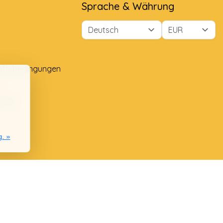
Sprache & Währung
äftsbedingungen
e
lung
g. »
nie
chwerden