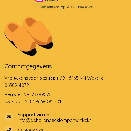
Contactgegevens
Vrouwkensvaartsestraat 29 - 5165 NN Waspik
0638961072
Register NR: 73799076
USt-IdNr.: NL859668095B01
Support via email
info@dehollandseklompenwinkel.nl
0638961072