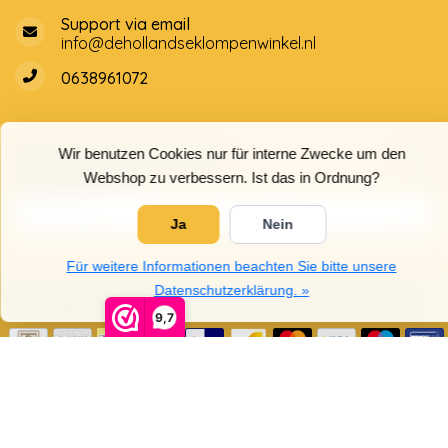
Support via email
info@dehollandseklompenwinkel.nl
0638961072
Öffnungszeiten
Socials
Wir benutzen Cookies nur für interne Zwecke um den
Kundendienst
Webshop zu verbessern. Ist das in Ordnung?
Ja
Nein
Für weitere Informationen beachten Sie bitte unsere
Datenschutzerklärung. »
© Copyright 2026 Der Holländische Holzschuhe Laden
9,7
5
/
5
Sterne, basierend auf
4025
Bewertungen.
4025