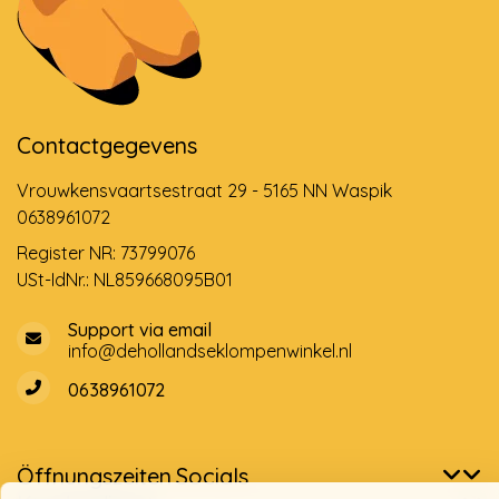
Contactgegevens
Vrouwkensvaartsestraat 29 - 5165 NN Waspik
0638961072
Register NR: 73799076
USt-IdNr.: NL859668095B01
Support via email
info@dehollandseklompenwinkel.nl
0638961072
Öffnungszeiten
Socials