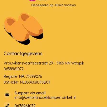
Contactgegevens
Vrouwkensvaartsestraat 29 - 5165 NN Waspik
0638961072
Register NR: 73799076
USt-IdNr.: NL859668095B01
Support via email
info@dehollandseklompenwinkel.nl
0638961072