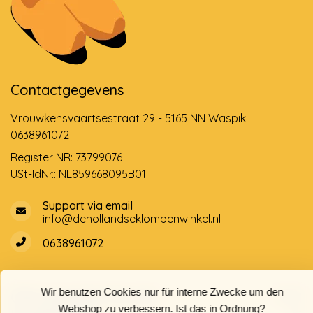
Contactgegevens
Vrouwkensvaartsestraat 29 - 5165 NN Waspik
0638961072
Register NR: 73799076
USt-IdNr.: NL859668095B01
Support via email
info@dehollandseklompenwinkel.nl
0638961072
Wir benutzen Cookies nur für interne Zwecke um den
Öffnungszeiten
Socials
Webshop zu verbessern. Ist das in Ordnung?