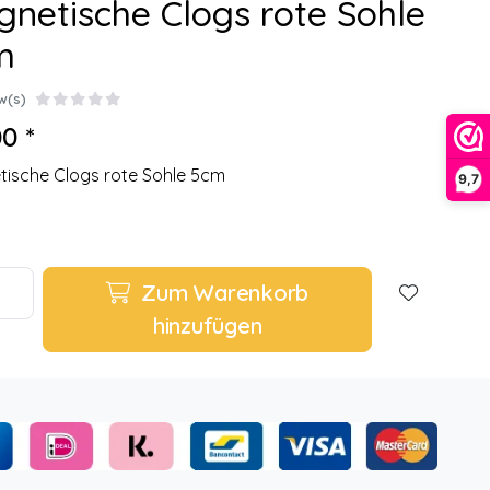
netische Clogs rote Sohle
m
w(s)
0 *
ische Clogs rote Sohle 5cm
9,7
Zum Warenkorb
hinzufügen