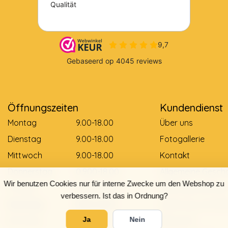
Öffnungszeiten
Kundendienst
Montag
9.00-18.00
Über uns
Dienstag
9.00-18.00
Fotogallerie
Mittwoch
9.00-18.00
Kontakt
Donnerstag
0.900-18.00
Allgemeine Gesch
Wir benutzen Cookies nur für interne Zwecke um den Webshop zu
Freitag
0.900-18.00
Zahlungsmethod
verbessern. Ist das in Ordnung?
Samstag
9.00-12.00
Lieferung und Zah
Sonntag
Gesloten
Retouren
Ja
Nein