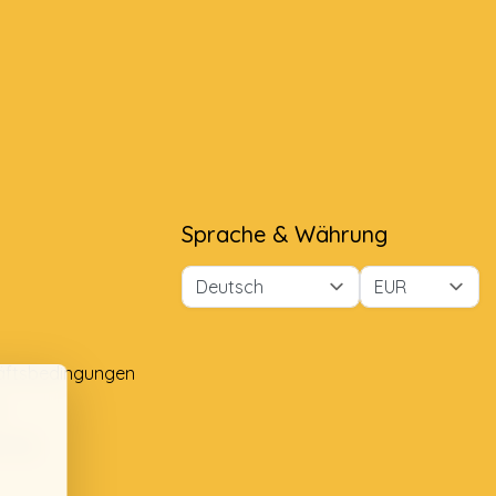
Sprache & Währung
äftsbedingungen
e
lung