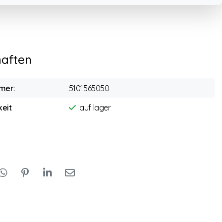
haften
mer:
5101565050
eit
auf lager