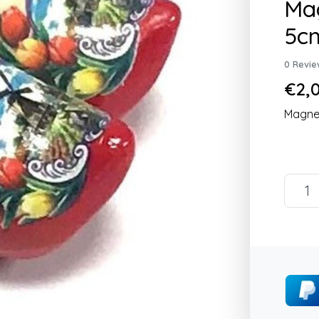
Mag
5c
0 Revie
€2,0
Magnet