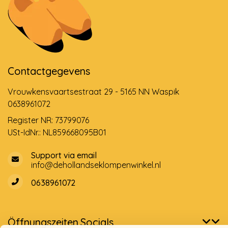
Contactgegevens
Vrouwkensvaartsestraat 29 - 5165 NN Waspik
0638961072
Register NR: 73799076
USt-IdNr.: NL859668095B01
Support via email
info@dehollandseklompenwinkel.nl
0638961072
Öffnungszeiten
Socials