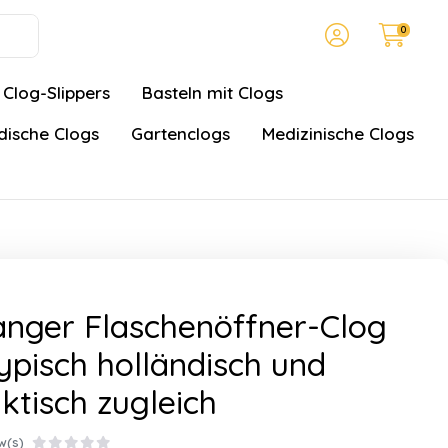
0
Clog-Slippers
Basteln mit Clogs
ische Clogs
Gartenclogs
Medizinische Clogs
nger Flaschenöffner-Clog
ypisch holländisch und
ktisch zugleich
w(s)