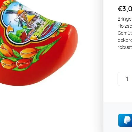
€3,0
Bringe
Holzsc
Gemütl
dekora
robust