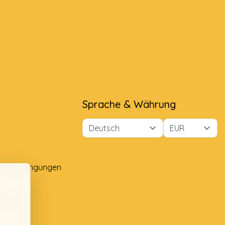
Sprache & Währung
äftsbedingungen
e
lung