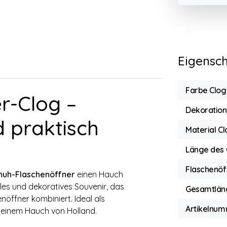
Eigensc
Farbe Clog
r-Clog –
Dekoration
d praktisch
Material C
Länge des 
Flaschenöf
huh-Flaschenöffner
einen Hauch
ales und dekoratives Souvenir, das
Gesamtlän
öffner kombiniert. Ideal als
Artikelnum
 einem Hauch von Holland.