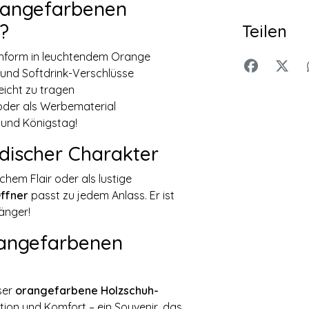
orangefarbenen
?
Teilen
huhform in leuchtendem Orange
 und Softdrink-Verschlüsse
eicht zu tragen
 oder als Werbematerial
l und Königstag!
ndischer Charakter
hem Flair oder als lustige
ffner
passt zu jedem Anlass. Er ist
änger!
orangefarbenen
ser
orangefarbene Holzschuh-
ition und Komfort – ein Souvenir, das