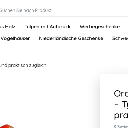
us Holz
Tulpen mit Aufdruck
Werbegeschenke
 Vogelhäuser
Niederländische Geschenke
Schwed
und praktisch zugleich
Ora
– T
pra
0 Revie