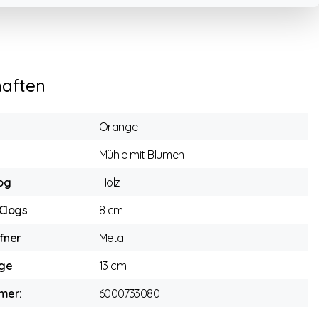
haften
Orange
Mühle mit Blumen
log
Holz
Clogs
8 cm
fner
Metall
ge
13 cm
mer:
6000733080