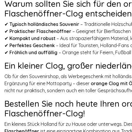
Warum sollten Sie sich für den 
Flaschenöffner-Clog entscheiden
✔
Typisch holländisches Souvenir
– Traditionelle Holzsc
✔
Praktischer Flaschenöffner
– Geeignet für Bierflaschen
✔
Kompakt und robust
– Aus strapazierfähigem Material, l
✔
Perfektes Geschenk
– Ideal für Touristen, Holland-Fans
✔
Fröhlich und auffällig
– Orange steht für Feiern, Fußbal
Ein kleiner Clog, großer niederlä
Ob für den Souvenirshop, als Werbegeschenk mit holländisc
Ergänzung für eine Mottoparty – dieser
orange Clog mit Ö
nicht nur praktisch, sondern auch ein toller Gesprächsaufh
Bestellen Sie noch heute Ihren 
Flaschenöffner-Clog!
Ein kleines Stück Holland für zu Hause oder unterwegs. Die
Flaschenöffner
ist eine einzigartige Kombination aus Trad