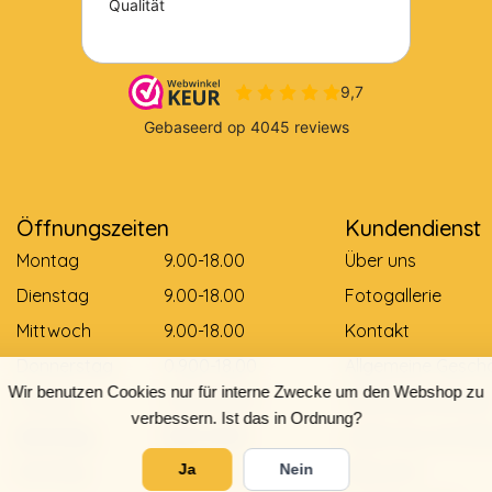
Öffnungszeiten
Kundendienst
Montag
9.00-18.00
Über uns
Dienstag
9.00-18.00
Fotogallerie
Mittwoch
9.00-18.00
Kontakt
Donnerstag
0.900-18.00
Allgemeine Gesch
Wir benutzen Cookies nur für interne Zwecke um den Webshop zu
Freitag
0.900-18.00
Zahlungsmethod
verbessern. Ist das in Ordnung?
Samstag
9.00-12.00
Lieferung und Zah
Sonntag
Gesloten
Retouren
Ja
Nein