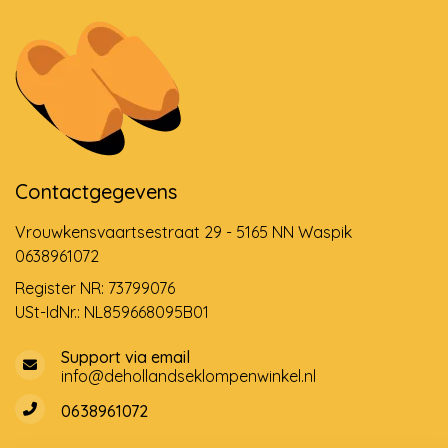
Contactgegevens
Vrouwkensvaartsestraat 29 - 5165 NN Waspik
0638961072
Register NR: 73799076
USt-IdNr.: NL859668095B01
Support via email
info@dehollandseklompenwinkel.nl
0638961072