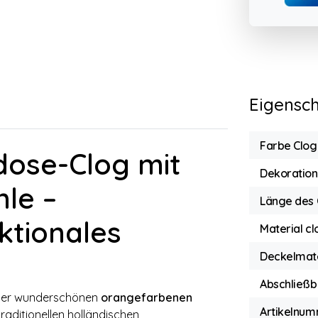
Eigensc
Farbe Clog
ose-Clog mit
Dekoration
le –
Länge des 
ktionales
Material cl
Deckelmate
Abschließb
ieser wunderschönen
orangefarbenen
Artikelnum
traditionellen holländischen