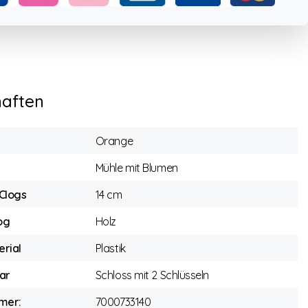
haften
Orange
Mühle mit Blumen
Clogs
14 cm
og
Holz
rial
Plastik
ar
Schloss mit 2 Schlüsseln
mer:
7000733140