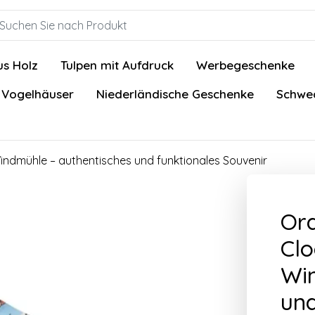
us Holz
Tulpen mit Aufdruck
Werbegeschenke
 Vogelhäuser
Niederländische Geschenke
Schwed
ndmühle – authentisches und funktionales Souvenir
Or
Clo
Win
und