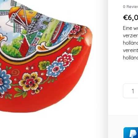
0 Revie
€6,0
Eine 
verzier
hollän
verein
hollän