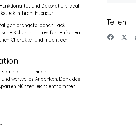
 Funktionalität und Dekoration: ideal
tück in Ihrem Interieur.
Teilen
fälligen orangefarbenen Lack
che Kultur in all ihrer farbenfrohen
lichen Charakter und macht den
ation
nen Sammler oder einen
es und wertvolles Andenken. Dank des
esparten Münzen leicht entnommen
n
r