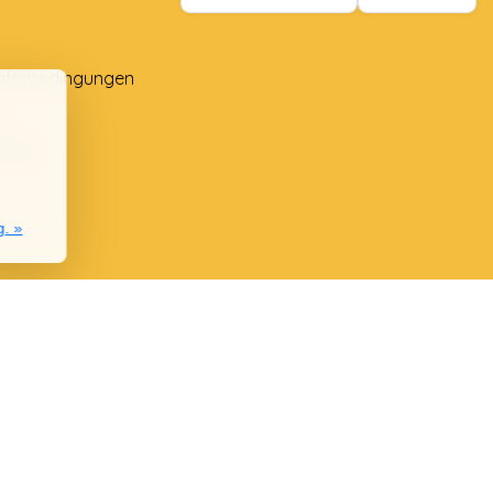
äftsbedingungen
e
lung
g. »
nie
chwerden