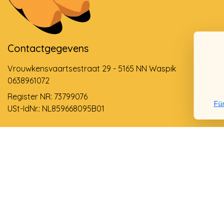
Contactgegevens
Vrouwkensvaartsestraat 29 - 5165 NN Waspik
0638961072
Register NR: 73799076
Für
USt-IdNr.: NL859668095B01
Support via email
info@dehollandseklompenwinkel.nl
0638961072
© Copyright 2026 Der Holländische Holzschuhe Laden